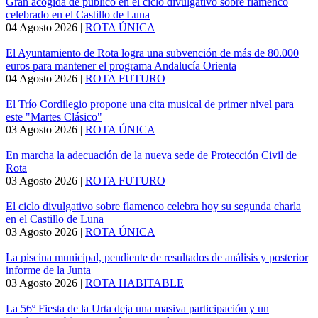
Gran acogida de público en el ciclo divulgativo sobre flamenco
celebrado en el Castillo de Luna
04 Agosto 2026
|
ROTA ÚNICA
El Ayuntamiento de Rota logra una subvención de más de 80.000
euros para mantener el programa Andalucía Orienta
04 Agosto 2026
|
ROTA FUTURO
El Trío Cordilegio propone una cita musical de primer nivel para
este "Martes Clásico"
03 Agosto 2026
|
ROTA ÚNICA
En marcha la adecuación de la nueva sede de Protección Civil de
Rota
03 Agosto 2026
|
ROTA FUTURO
El ciclo divulgativo sobre flamenco celebra hoy su segunda charla
en el Castillo de Luna
03 Agosto 2026
|
ROTA ÚNICA
La piscina municipal, pendiente de resultados de análisis y posterior
informe de la Junta
03 Agosto 2026
|
ROTA HABITABLE
La 56º Fiesta de la Urta deja una masiva participación y un