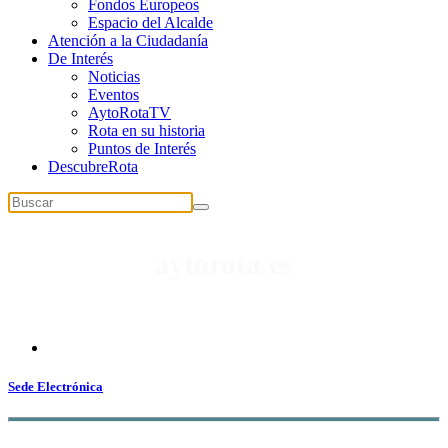
Fondos Europeos
Espacio del Alcalde
Atención a la Ciudadanía
De Interés
Noticias
Eventos
AytoRotaTV
Rota en su historia
Puntos de Interés
DescubreRota
aytorota.es
Punto de encuentro con
la gestión de la ciudad
Sede Electrónica