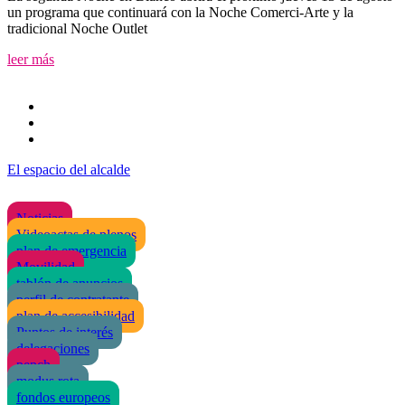
un programa que continuará con la Noche Comerci-Arte y la
tradicional Noche Outlet
leer más
El espacio del alcalde
Noticias
Videoactas de plenos
plan de emergencia
Movilidad
tablón de anuncios
perfil de contratante
plan de accesibilidad
Puntos de interés
delegaciones
pepch
modus rota
fondos europeos