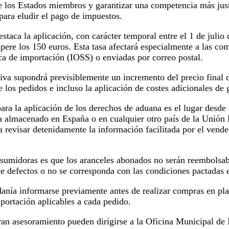
 de los Estados miembros y garantizar una competencia más jus
para eludir el pago de impuestos.
taca la aplicación, con carácter temporal entre el 1 de julio 
upere los 150 euros. Esta tasa afectará especialmente a las co
ica de importación (IOSS) o enviadas por correo postal.
a supondrá previsiblemente un incremento del precio final de
 los pedidos e incluso la aplicación de costes adicionales de 
ara la aplicación de los derechos de aduana es el lugar desde 
tra almacenado en España o en cualquier otro país de la Unió
 revisar detenidamente la información facilitada por el vende
sumidoras es que los aranceles abonados no serán reembolsabl
 defectos o no se corresponda con las condiciones pactadas e
nía informarse previamente antes de realizar compras en plat
portación aplicables a cada pedido.
eran asesoramiento pueden dirigirse a la Oficina Municipal d