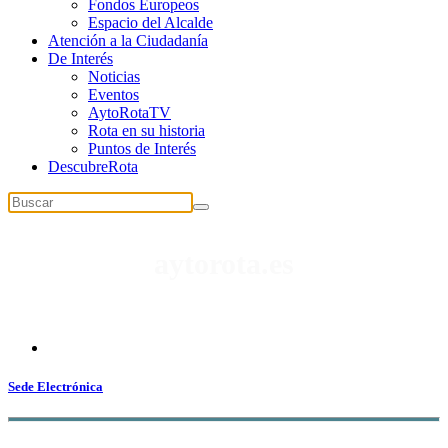
Fondos Europeos
Espacio del Alcalde
Atención a la Ciudadanía
De Interés
Noticias
Eventos
AytoRotaTV
Rota en su historia
Puntos de Interés
DescubreRota
aytorota.es
Punto de encuentro con
la gestión de la ciudad
Sede Electrónica