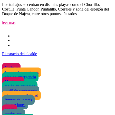
Los trabajos se centran en distintas playas como el Chorrillo,
Costilla, Punta Candor, Puntalillo, Corrales y zona del espigón del
Duque de Nájera, entre otros puntos afectados
leer más
El espacio del alcalde
Noticias
Videoactas de plenos
plan de emergencia
Movilidad
tablón de anuncios
perfil de contratante
plan de accesibilidad
Puntos de interés
delegaciones
pepch
modus rota