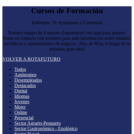
Cursos de Formación
Infórmate. Te Ayudamos a Comenzar
Nuestro equipo de Fomento Empresarial está aquí para guiarte.
Ponte en contacto con nosotros para más información sobre trámites,
incentivos y oportunidades de negocio. ¡Haz de Rota el hogar de tu
próxima gran idea!
VOLVER A ROTAFUTURO
Todos
Autónomos
Desempleados
Destacados
Digital
Idiomas
Jovenes
Mujer
Online
Presencial
Sector Agrario-Pesquero
Sector Gastronómico - Enológico
Sector Naval