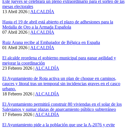
Este jueves se celebrará un pleno extraordinario para el sorteo de las
mesas electorales
13 Abril 2026
|
ALCALDÍA
Hasta el 19 de abril está abierto el plazo de adhesiones para la
Medalla de Oro a la Armada Española
07 Abril 2026
|
ALCALDÍA
Ruiz Arana recibe al Embajador de Bélgica en España
01 Abril 2026
|
ALCALDÍA
El alcalde reordena el gobierno municipal para ganar agilidad y
mejorar la coordinación
23 Febrero 2026
|
ALCALDÍA
El Ayuntamiento de Rota activa un plan de choque en caminos,
cauces y litoral tras un temporal sin incidencias graves en el casco
urbano.
18 Febrero 2026
|
ALCALDÍA
El Ayuntamiento permitirá construir 80 viviendas en el solar de los
Salesianos y sumar plazas de aparcamiento público subterráneo
17 Febrero 2026
|
ALCALDÍA
El Ayuntamiento pide a la población que use la A-2076 y evite